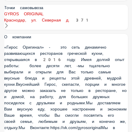
Точки самовывоза
GYROS ORIGINAL
Краснодар, ул. Северная д. 371
О компании
«Гирос Оригинал» - это сеть динамично развивающихся
ресторанов греческой кухни, открывшаяся в 2016 году.
Имея долгий опыт работы: более десяти лет, -мы
тщательно выбирали и открыли для Вас только самые
вкусные блюда и рецепты этой древней, мудрой
кухни.Вкуснейший Гирос, скепасти, порции и многое другое
можно заказать не только в ресторане, но и домой, на
работу, для больших дружных посиделок с друзьями и
родными.Мы доставляем Вам вкусную еду, хорошее
настроение и экономим Ваше время, чтобы Вы смогли
посвятить его своей семье, любимым и друзьям, и конечно
же, отдыху.Мы Вконтакте:https://vk.com/gyrosoriginalМы в
Instagram: https://www.instagram.com/gyros_original/