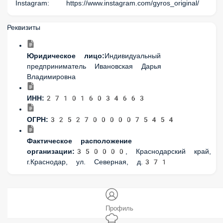
Реквизиты
Юридическое лицо:
Индивидуальный
предприниматель Ивановская Дарья Владимировна
ИНН:
271016034663
ОГРН:
325270000075454
Фактическое расположение
организации:
350000, Краснодарский край,
г.Краснодар, ул. Северная, д.371
Профиль
Меню
Заказы