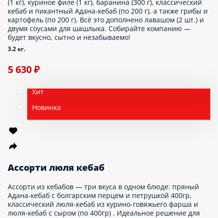
(1 кг), куриное филе (1 кг), баранина (300 г), классический
кебаб и пикантный Адана-кебаб (по 200 г), а также грибы и
картофель (по 200 г). Всё это дополнено лавашом (2 шт.) и
двумя соусами для шашлыка. Собирайте компанию —
будет вкусно, сытно и незабываемо!
3.2 кг.
5 630 ₽
Хит
Новинка
Ассорти люля кебаб
Ассорти из кебабов — три вкуса в одном блюде: пряный
Адана-кебаб с болгарским перцем и петрушкой 400гр,
классический люля-кебаб из курино-говяжьего фарша и
люля-кебаб с сыром (по 400гр) . Идеальное решение для