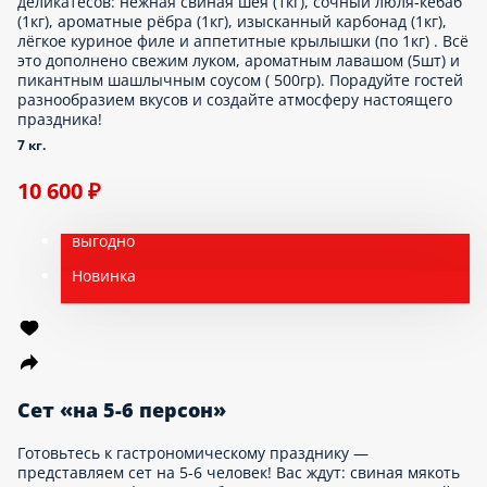
деликатесов: нежная свиная шея (1кг), сочный люля-кебаб
(1кг), ароматные рёбра (1кг), изысканный карбонад (1кг),
лёгкое куриное филе и аппетитные крылышки (по 1кг) . Всё
это дополнено свежим луком, ароматным лавашом (5шт) и
пикантным шашлычным соусом ( 500гр). Порадуйте гостей
разнообразием вкусов и создайте атмосферу настоящего
праздника!
7 кг.
10 600 ₽
выгодно
Новинка
Сет «на 5-6 персон»
Готовьтесь к гастрономическому празднику —
представляем сет на 5-6 человек! Вас ждут: свиная мякоть