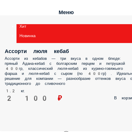
Меню
Хит
Новинка
Ассорти люля кебаб
Ассорти из кебабов — три вкуса в одном блюде: пряный Адана-кебаб
болгарским перцем и петрушкой 400гр, классический люля-кебаб и
курино-говяжьего фарша и люля-кебаб с сыром (по 400гр) . Идеаль
решение для компании — разнообразие оттенков вкуса от
традиционного до сливочного
1.2 кг.
2 100 ₽
В корз